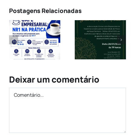
Postagens Relacionadas
a
Solenidade
Comunicad
de Posse da
de Preços
a
Nova
JUCESP
Diretoria
2026
Deixar um comentário
?
Comentário