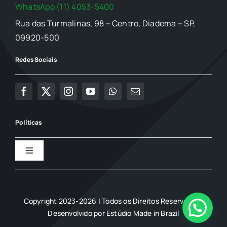
WhatsApp (11) 4053-5400
Rua das Turmalinas, 98 – Centro, Diadema – SP,
09920-500
Redes Sociais
Políticas
Toggle
Navigation
Política de Privacidade
Copyright 2023-2026 | Todos os Direitos Reservados |
Termo de uso
Desenvolvido por
Estúdio Made in Brazil