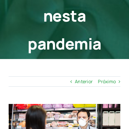
nesta
pandemia
Anterior
Próximo
View
Larger
Image