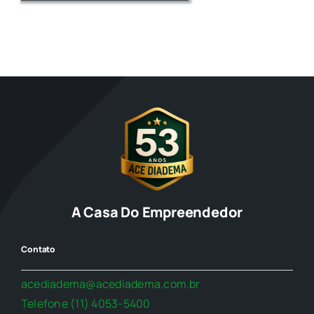
A Casa Do Empreendedor
Contato
acediadema@acediadema.com.br
Telefone (11) 4053-5400