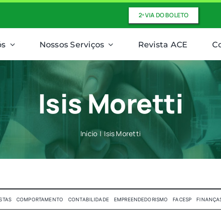
2ª VIA DO BOLETO
ós
Nossos Serviços
Revista ACE
C
Isis Moretti
Início
Isis Moretti
STAS
COMPORTAMENTO
CONTABILIDADE
EMPREENDEDORISMO
FACESP
FINANÇA