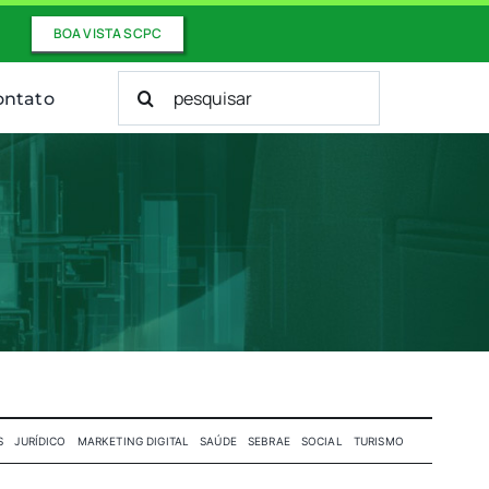
BOA VISTA SCPC
Buscar
ontato
resultados
para:
S
JURÍDICO
MARKETING DIGITAL
SAÚDE
SEBRAE
SOCIAL
TURISMO