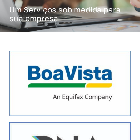
Um Serviços sob medida para
Contato
sua empresa