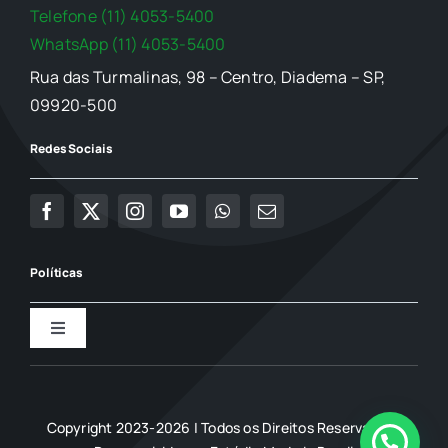
Telefone (11) 4053-5400
WhatsApp (11) 4053-5400
Rua das Turmalinas, 98 – Centro, Diadema – SP,
09920-500
Redes Sociais
Políticas
Toggle
Navigation
Política de Privacidade
Copyright 2023-2026 | Todos os Direitos Reservados |
Termo de uso