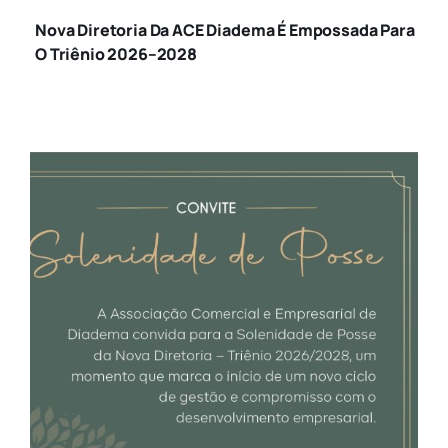
EMPOSSADA PARA O
Nova Diretoria Da ACE Diadema É Empossada Para
O Triênio 2026–2028
TRIÊNIO 2026–2028