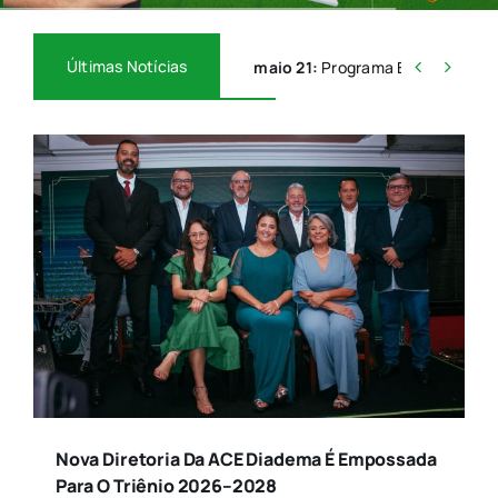
Contato
Últimas Notícias


maio 21:
Programa BEEM
Formatura Do Curso De Confecção Industrial
Nova Presidência Da ACE Diadema Triênio
Lindalva Ramos Lança Novo Livro E Celebra
2026/2028
Empreendedorismo
Nova Diretoria Da ACE Diadema É Empossada
Para O Triênio 2026–2028