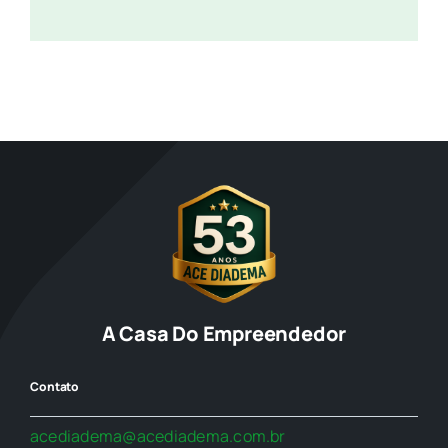
A Casa Do Empreendedor
Contato
acediadema@acediadema.com.br