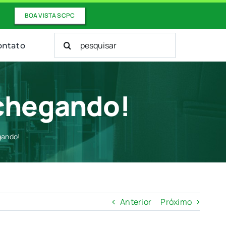
BOA VISTA SCPC
Buscar
ontato
resultados
para:
 chegando!
gando!
Anterior
Próximo