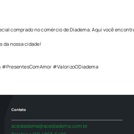
ial comprado no comércio de Diadema. Aqui você encontra 
as da nossa cidade!
 #PresentesComAmor #ValorizoODiadema
Contato
acediadema@acediadema.com.br