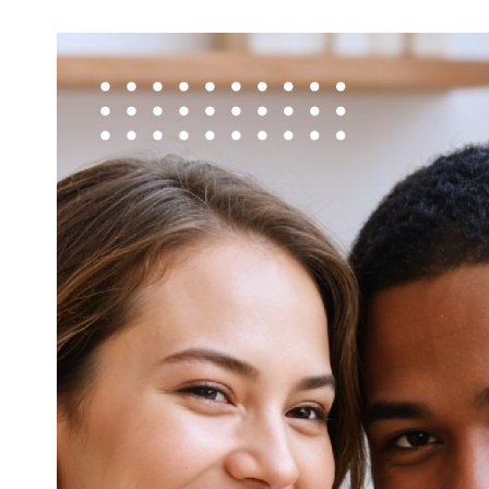
View
Larger
Image