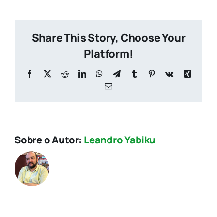
Share This Story, Choose Your
Platform!
Facebook
X
Reddit
LinkedIn
WhatsApp
Telegram
Tumblr
Pinterest
Vk
Xing
E-
mail
Sobre o Autor:
Leandro Yabiku