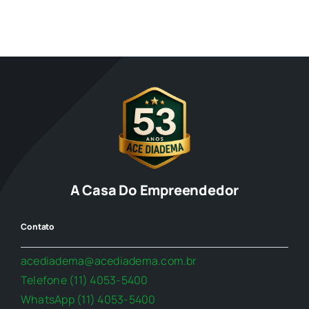
A Casa Do Empreendedor
Contato
acediadema@acediadema.com.br
Telefone (11) 4053-5400
WhatsApp (11) 4053-5400