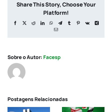
Share This Story, Choose Your
Platform!
Facebook
X
Reddit
LinkedIn
WhatsApp
Telegram
Tumblr
Pinterest
Vk
Xing
E-
mail
Sobre o Autor:
Facesp
Postagens Relacionadas
Associaçõe
Comerciais
es