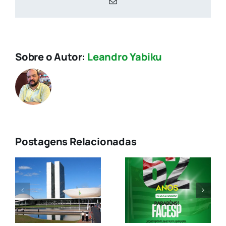
E-
mail
Sobre o Autor:
Leandro Yabiku
Postagens Relacionadas
Associaçõe
Comerciais
es
convocam
s
FACESP, 62
candidatos
ANOS
a aderirem à
ções
Lei da