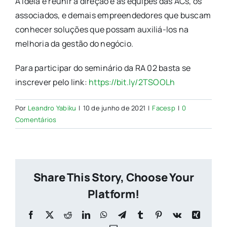
A ideia é reunir a direção e as equipes das ACs, os
associados, e demais empreendedores que buscam
conhecer soluções que possam auxiliá-los na
melhoria da gestão do negócio.
Para participar do seminário da RA 02 basta se
inscrever pelo link:
https://bit.ly/2TSOOLh
Por
Leandro Yabiku
|
10 de junho de 2021
|
Facesp
|
0
Comentários
Share This Story, Choose Your
Platform!
Facebook
X
Reddit
LinkedIn
WhatsApp
Telegram
Tumblr
Pinterest
Vk
Xing