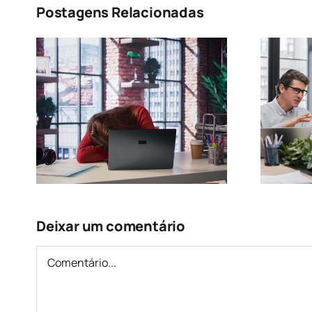
Postagens Relacionadas
m
is
Ambiente Saudável e
Produtividade
Deixar um comentário
Comentário