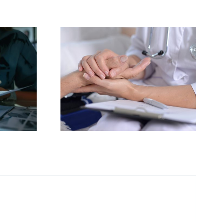
liativos:
Novas Regras em
rando
2025: Psicossociais
o Além da
Passam a Ser
a.
Obrigatórios