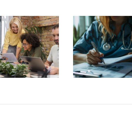
Saúde Suplementar:
Cuidados Pa
É hora de expandir o
Encont
acesso à saúde
Significad
suplementar no
Cur
Brasil