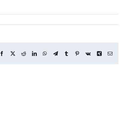
Facebook
X
Reddit
LinkedIn
WhatsApp
Telegram
Tumblr
Pinterest
Vk
Xing
E-
mail