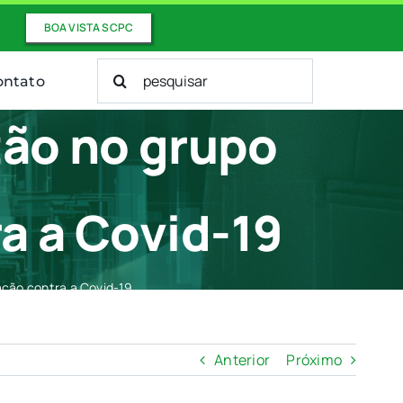
BOA VISTA SCPC
Buscar
ontato
resultados
para:
tão no grupo
ra a Covid-19
ação contra a Covid-19
Anterior
Próximo