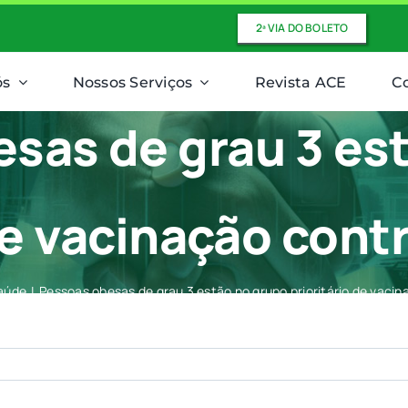
2ª VIA DO BOLETO
ós
Nossos Serviços
Revista ACE
C
sas de grau 3 es
de vacinação cont
aúde
Pessoas obesas de grau 3 estão no grupo prioritário de vacin