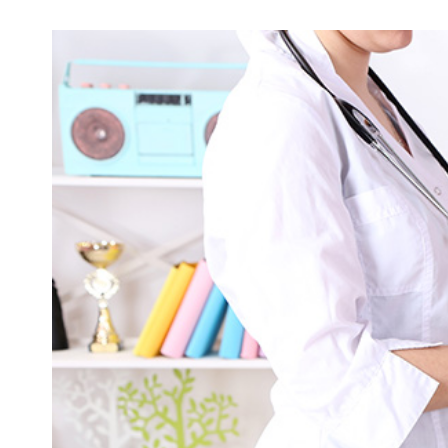
View
Larger
Image