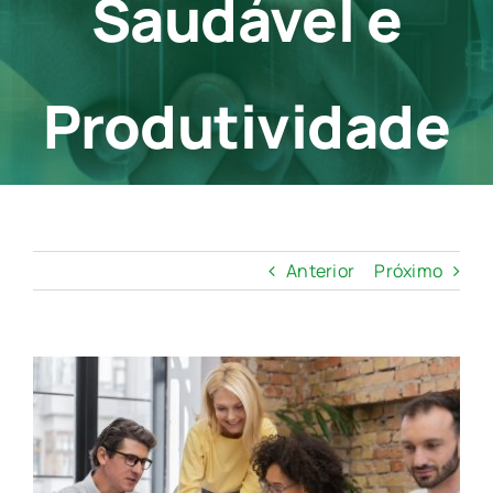
Saudável e
Contato
Produtividade
Anterior
Próximo
View
Larger
Image