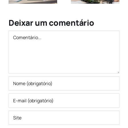
Produtividade
saúde
suplementa
os
Deixar um comentário
no Brasil
Comentário