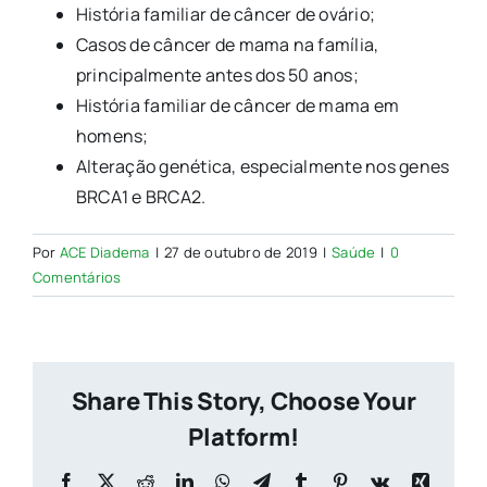
História familiar de câncer de ovário;
Casos de câncer de mama na família,
principalmente antes dos 50 anos;
História familiar de câncer de mama em
homens;
Alteração genética, especialmente nos genes
BRCA1 e BRCA2.
Por
ACE Diadema
|
27 de outubro de 2019
|
Saúde
|
0
Comentários
Share This Story, Choose Your
Platform!
Facebook
X
Reddit
LinkedIn
WhatsApp
Telegram
Tumblr
Pinterest
Vk
Xing