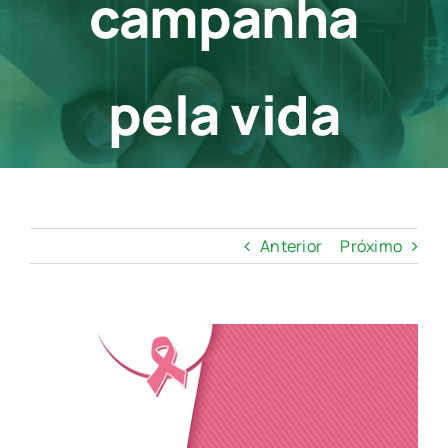
campanha
Contato
pela vida
Anterior
Próximo
View
Larger
Image