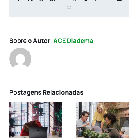
E-
mail
Sobre o Autor:
ACE Diadema
Postagens Relacionadas
Saúde
Suplementa
m
É hora de
Ambiente
expandir o
ais
Saudável e
acesso à