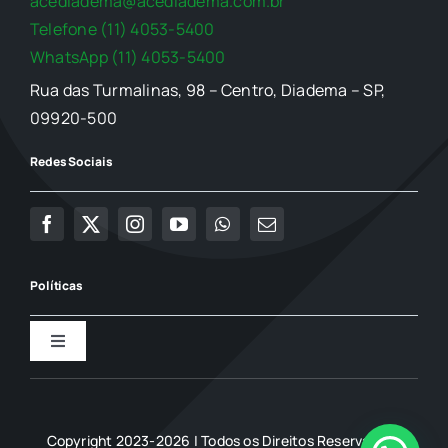
acediadema@acediadema.com.br
Telefone (11) 4053-5400
WhatsApp (11) 4053-5400
Rua das Turmalinas, 98 – Centro, Diadema – SP,
09920-500
Redes Sociais
Políticas
Toggle
Navigation
Política de Privacidade
Copyright 2023-2026 | Todos os Direitos Reservados |