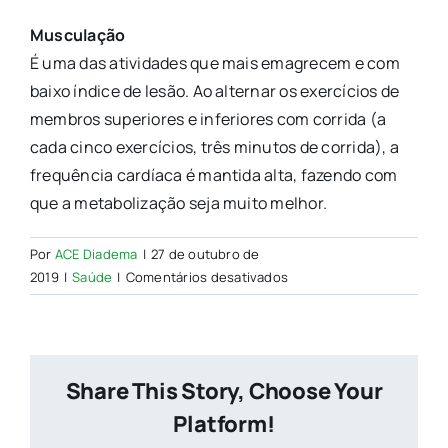
Musculação
É uma das atividades que mais emagrecem e com
baixo índice de lesão. Ao alternar os exercícios de
membros superiores e inferiores com corrida (a
cada cinco exercícios, três minutos de corrida), a
frequência cardíaca é mantida alta, fazendo com
que a metabolização seja muito melhor.
Por
ACE Diadema
|
27 de outubro de
em
2019
|
Saúde
|
Comentários desativados
Cinco
atividades
físicas
para
Share This Story, Choose Your
perder
peso
Platform!
com