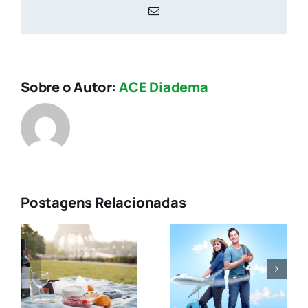
E-
mail
Sobre o Autor:
ACE Diadema
Postagens Relacionadas
Setor de
Bento
turismo
a
Gonçalves:
está pronto
o Vale dos
para a