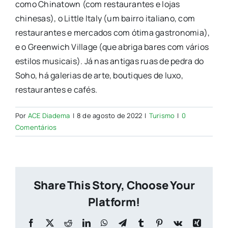
como Chinatown (com restaurantes e lojas
chinesas), o Little Italy (um bairro italiano, com
restaurantes e mercados com ótima gastronomia),
e o Greenwich Village (que abriga bares com vários
estilos musicais). Já nas antigas ruas de pedra do
Soho, há galerias de arte, boutiques de luxo,
restaurantes e cafés.
Por
ACE Diadema
|
8 de agosto de 2022
|
Turismo
|
0
Comentários
Share This Story, Choose Your
Platform!
Facebook
X
Reddit
LinkedIn
WhatsApp
Telegram
Tumblr
Pinterest
Vk
Xing