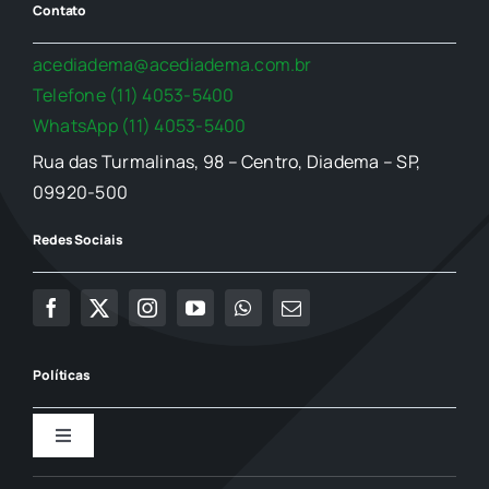
Contato
acediadema@acediadema.com.br
Telefone (11) 4053-5400
WhatsApp (11) 4053-5400
Rua das Turmalinas, 98 – Centro, Diadema – SP,
09920-500
Redes Sociais
Políticas
Toggle
Navigation