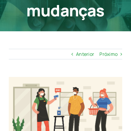
mudanças
Contato
Anterior
Próximo
View
Larger
Image