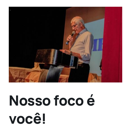
Contato
View
Larger
Image
Nosso foco é
você!