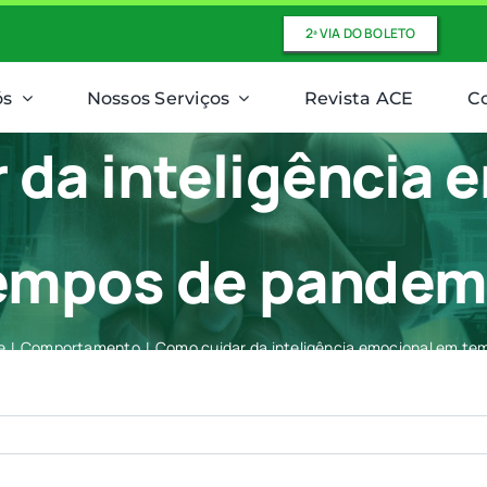
2ª VIA DO BOLETO
ós
Nossos Serviços
Revista ACE
C
 da inteligência 
empos de pandem
e
Comportamento
Como cuidar da inteligência emocional em t