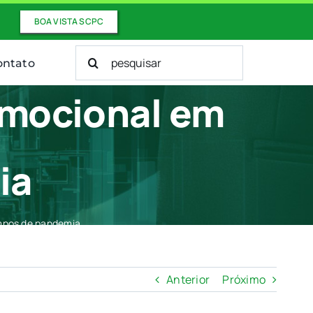
BOA VISTA SCPC
Buscar
ontato
resultados
para:
emocional em
ia
empos de pandemia
Anterior
Próximo