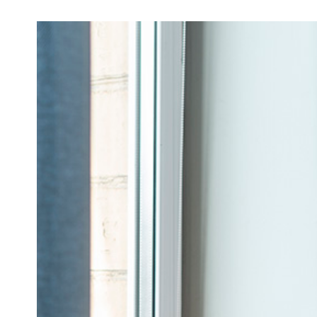
View
Larger
Image