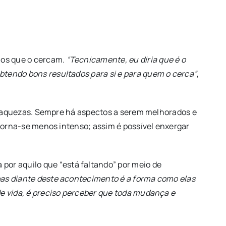
uos que o cercam.
“Tecnicamente, eu diria que é o
btendo bons resultados para si e para quem o cerca”
,
s fraquezas. Sempre há aspectos a serem melhorados e
 torna-se menos intenso; assim é possível enxergar
or aquilo que “está faltando” por meio de
oas diante deste acontecimento é a forma como elas
 de vida, é preciso perceber que toda mudança e