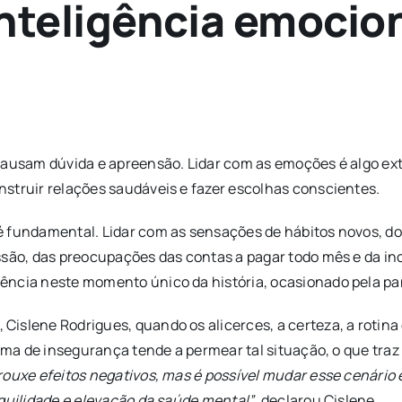
nteligência emocio
 causam dúvida e apreensão. Lidar com as emoções é algo ex
struir relações saudáveis e fazer escolhas conscientes.
 fundamental. Lidar com as sensações de hábitos novos, do
ssão, das preocupações das contas a pagar todo mês e da inc
ência neste momento único da história, ocasionado pela pa
islene Rodrigues, quando os alicerces, a certeza, a rotina
lima de insegurança tende a permear tal situação, o que tra
rouxe efeitos negativos, mas é possível mudar esse cenário e
nquilidade e elevação da saúde mental”
, declarou Cislene.