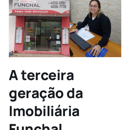
Larger
Image
A terceira
geração da
Imobiliária
Funchal