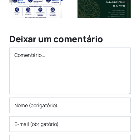
a
Nova
JUCESP
Diretoria
2026
Deixar um comentário
?
Comentário