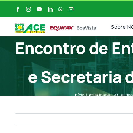
Ir
para
o
Sobre N
conteúdo
Encontro de En
e Secretaria
Início
Atualidade
Atualida