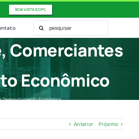
BOA VISTA SCPC
Buscar
ontato
resultados
para:
e, Comerciantes
nto Econômico
de Desenvolvimento Econômico
Anterior
Próximo