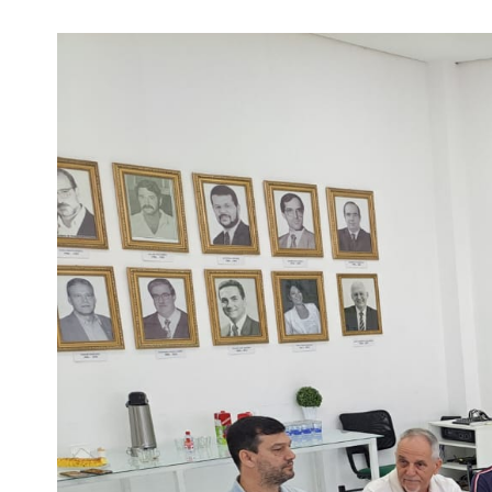
View
Larger
Image