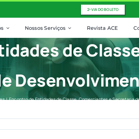
2ª VIA DO BOLETO
ós
Nossos Serviços
Revista ACE
C
tidades de Class
 de Desenvolvime
des
Encontro de Entidades de Classe, Comerciantes e Secretaria 