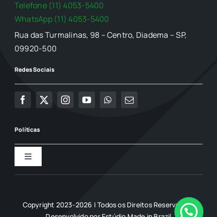
Telefone (11) 4053-5400
WhatsApp (11) 4053-5400
Rua das Turmalinas, 98 – Centro, Diadema – SP,
09920-500
Redes Sociais
Políticas
Toggle
Navigation
Política de Privacidade
Copyright 2023-2026 | Todos os Direitos Reservados |
Termo de uso
Desenvolvido por
Estúdio Made in Brazil