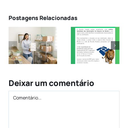
Postagens Relacionadas
TAM
Imposto de
Renda –
Transforma
Verifique
digital
Possíveis
M
Irregularidades
Deixar um comentário
Comentário