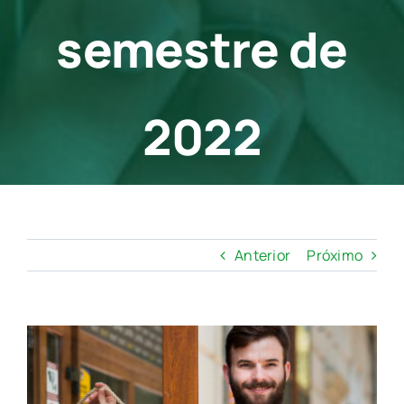
semestre de
2022
Anterior
Próximo
View
Larger
Image