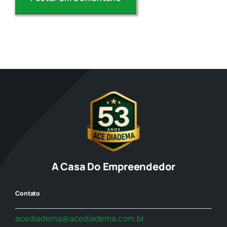
A Casa Do Empreendedor
Contato
acediadema@acediadema.com.br