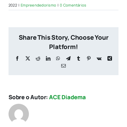
2022
|
Empreendedorismo
|
0 Comentários
Share This Story, Choose Your
Platform!
Facebook
X
Reddit
LinkedIn
WhatsApp
Telegram
Tumblr
Pinterest
Vk
Xing
E-
mail
Sobre o Autor:
ACE Diadema