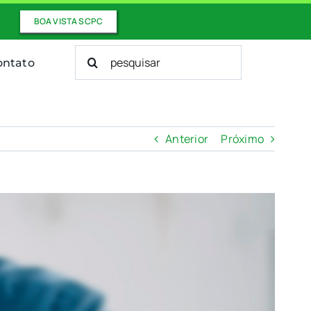
BOA VISTA SCPC
Buscar
ontato
resultados
para:
Anterior
Próximo