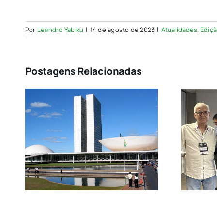
Por
Leandro Yabiku
|
14 de agosto de 2023
|
Atualidades
,
Ediçã
Postagens Relacionadas
Presidente da ACE
Es,
Diadema participa de
evento sobre
m
proteção de
o
empresas no
al
comércio global