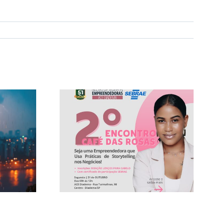
Em defesa das MPEs,
Associações
Encontro
Comerciais levam
 Rosas
reivindicações ao
Congresso Nacional