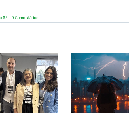
o 68
|
0 Comentários
Defesa Civil alerta
para chuvas intensas
Convite: 
e ventos fortes neste
Café das
fim de semana