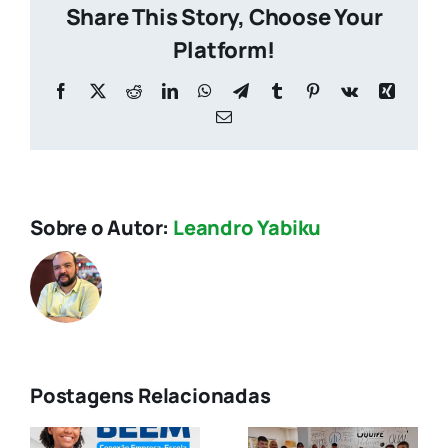
Share This Story, Choose Your
Platform!
Facebook
X
Reddit
LinkedIn
WhatsApp
Telegram
Tumblr
Pinterest
Vk
Xing
E-
mail
Sobre o Autor:
Leandro Yabiku
Postagens Relacionadas
CTI: 33 anos
O Papel das