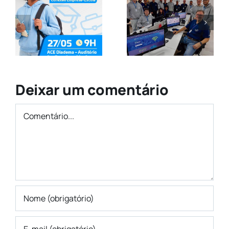
de inovação
Associaçõe
e referência
Comerciais
em
na
tecnologia
Transforma
no ABCD
das Cidades
Deixar um comentário
Comentário