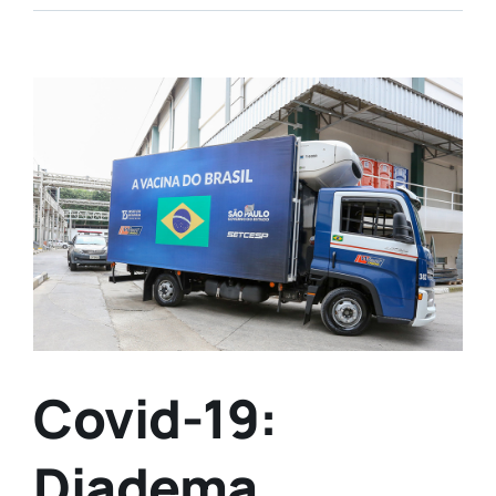
View
Larger
Image
Covid-19:
Diadema