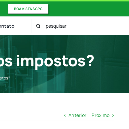
BOA VISTA SCPC
Buscar
ontato
resultados
para:
dos impostos?
ostos?
Anterior
Próximo