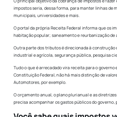
O principal objetivo da cobrança de impostos é fazer
impostos seria, dessa forma, para manter linhas de m
municipais, universidades e mais.
O portal da própria Receita Federal informa que os 
habitação popular; saneamento e reurbanização de 
Outra parte dos tributos é direcionada à construção 
industrial e agrícola, segurança pública, pesquisa c
Tudo o que é arrecadado vira receita para o governo e
Constituição Federal, não há mais distinção de valo
Automotores, por exemplo.
O orçamento anual, o plano plurianual e as diretrize
precisa acompanhar os gastos públicos do governo, p
Você sabe quais impostos 