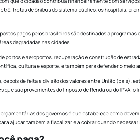
 com que o cidadão contribua financeiramente com serviços b
etrô, frotas de ônibus do sistema público, os hospitais, pro
impostos pagos pelos brasileiros são destinados a programas
áreas degradadas nas cidades.
de portos e aeroportos, recuperação e construção de estrad
ientífica, cultura e esporte, e também para defender o meio 
, depois de feita a divisão dos valores entre União (país), 
res que são provenientes do Imposto de Renda ou do IPVA, o 
s orçamentárias dos governos é que estabelece como devem se
ara ajudar também a fiscalizar e a cobrar quando necessári
você paga?