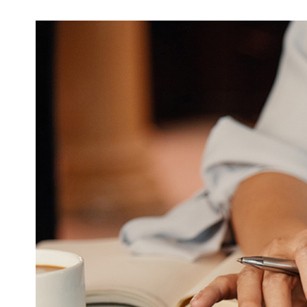
View
Larger
Image