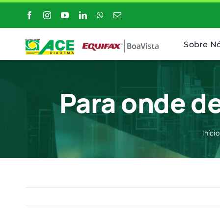
Ir
para
o
Sobre N
conteúdo
Para onde de
Início