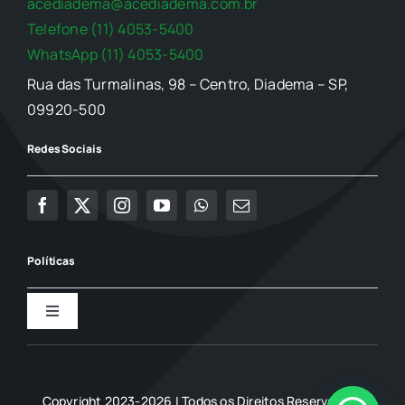
acediadema@acediadema.com.br
Telefone (11) 4053-5400
WhatsApp (11) 4053-5400
Rua das Turmalinas, 98 – Centro, Diadema – SP,
09920-500
Redes Sociais
Políticas
Toggle
Navigation
Política de Privacidade
Copyright 2023-2026 | Todos os Direitos Reservados |