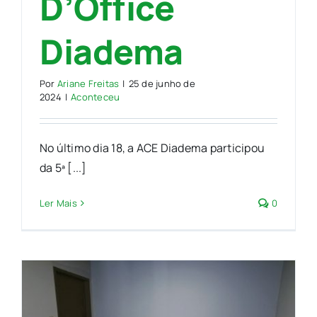
D’Office
Diadema
Por
Ariane Freitas
|
25 de junho de
2024
|
Aconteceu
No último dia 18, a ACE Diadema participou
da 5ª [...]
Ler Mais
0