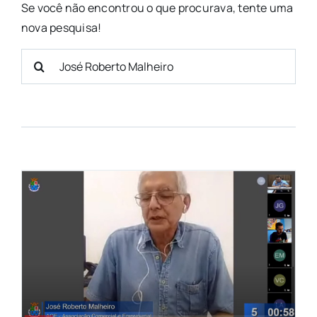
Se você não encontrou o que procurava, tente uma
nova pesquisa!
Bus
res
par