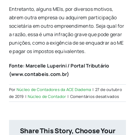
Entretanto, alguns MEIs, por diversos motivos,
abrem outra empresa ou adquirem participação
societária em outro empreendimento. Seja qual for
a razão, essa é uma infração grave que pode gerar
punições, como a exigência de se enquadrar ao ME
e pagar os impostos equivalentes.
Fonte: Marcelle Luperini / Portal Tributário
(www.contabeis.com.br)
Por
Núcleo de Contadores da ACE Diadema
|
27 de outubro
em
de 2019
|
Núcleo de Contador
|
Comentários desativados
Três
infraçõe
que
o
Share This Story, Choose Your
MEI