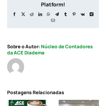
não
Platform!
pode
cometer
Facebook
X
Reddit
LinkedIn
WhatsApp
Telegram
Tumblr
Pinterest
Vk
Xing
E-
mail
Sobre o Autor:
Núcleo de Contadores
da ACE Diadema
CRCSP,
Postagens Relacionadas
AESCON e
ACE