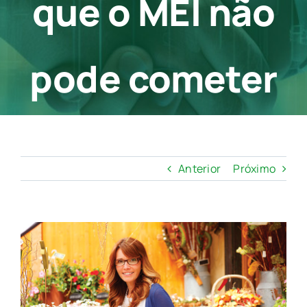
que o MEI não
Contato
pode cometer
Anterior
Próximo
View
Larger
Image