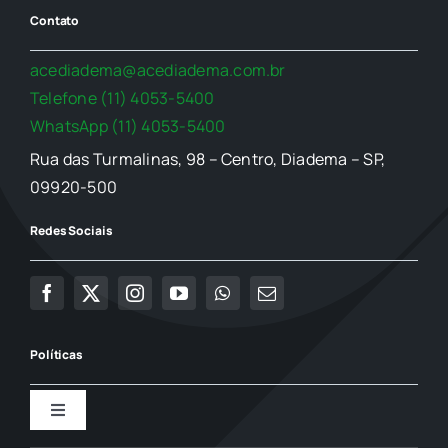
Contato
acediadema@acediadema.com.br
Telefone (11) 4053-5400
WhatsApp (11) 4053-5400
Rua das Turmalinas, 98 – Centro, Diadema – SP,
09920-500
Redes Sociais
Políticas
Toggle
Navigation