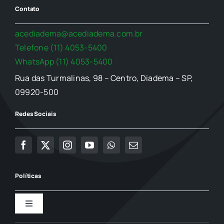
Contato
acediadema@acediadema.com.br
Telefone (11) 4053-5400
WhatsApp (11) 4053-5400
Rua das Turmalinas, 98 – Centro, Diadema – SP,
09920-500
Redes Sociais
Políticas
Toggle
Navigation