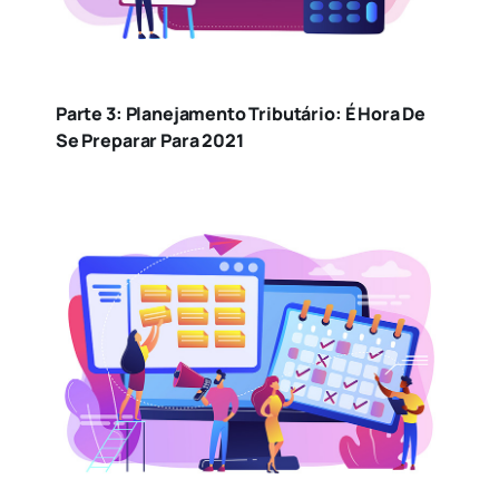
Cidade
Parte 3: Planejamento Tributário: É Hora De
Colunistas
Se Preparar Para 2021
Comportamento
Contabilidade
Empreendedorismo
Facesp
Finanças