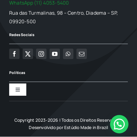
WhatsApp (11) 4053-5400
Rua das Turmalinas, 98 – Centro, Diadema – SP,
09920-500
Redes Sociais
Políticas
Toggle
Navigation
Política de Privacidade
Copyright 2023-2026 | Todos os Direitos Reservados |
Termo de uso
Desenvolvido por
Estúdio Made in Brazil