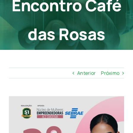
Encontro Café
Contato
das Rosas
Anterior
Próximo
View
Larger
Image