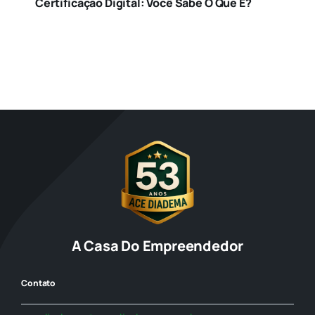
Certificação Digital: Você Sabe O Que É?
Jurídico
Marketing Digital
Saúde
Sebrae
Social
A Casa Do Empreendedor
Turismo
Contato