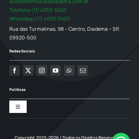
acediadema@acediadema.com.br
Telefone (11) 4053-5400
WhatsApp (11) 4053-5400
Rua das Turmalinas, 98 – Centro, Diadema – SP,
09920-500
Redes Sociais
Políticas
Toggle
Navigation
Política de Privacidade
Copyright 2023-2026 | Todos os Direitos Reservados |