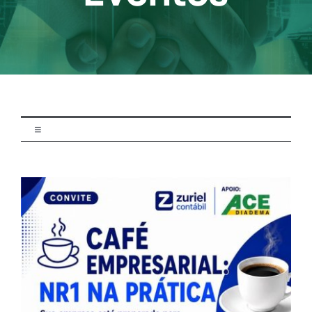
Contato
Toggle
Navigation
Aconteceu
Atualidade
Campanhas
Carreira