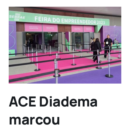
Contato
View
Larger
Image
ACE Diadema
marcou