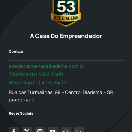
Jurídico
A Casa Do Empreendedor
Marketing Digital
Contato
Saúde
acediadema@acediadema.com.br
Telefone (11) 4053-5400
Sebrae
WhatsApp (11) 4053-5400
Rua das Turmalinas, 98 – Centro, Diadema – SP,
Social
09920-500
Redes Sociais
Turismo