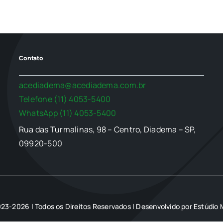
Contato
acediadema@acediadema.com.br
Telefone (11) 4053-5400
WhatsApp (11) 4053-5400
Rua das Turmalinas, 98 – Centro, Diadema – SP,
09920-500
23-2026 | Todos os Direitos Reservados | Desenvolvido por
Estúdio M