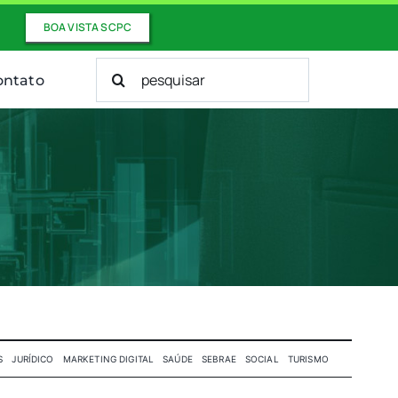
BOA VISTA SCPC
Buscar
ontato
resultados
para:
S
JURÍDICO
MARKETING DIGITAL
SAÚDE
SEBRAE
SOCIAL
TURISMO