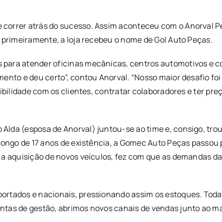
correr atrás do sucesso. Assim aconteceu com o Anorval P
– primeiramente, a loja recebeu o nome de Gol Auto Peças.
para atender oficinas mecânicas, centros automotivos e c
mento e deu certo”, contou Anorval. “Nosso maior desafio fo
ibilidade com os clientes, contratar colaboradores e ter pre
lda (esposa de Anorval) juntou-se ao time e, consigo, tro
 longo de 17 anos de existência, a Gomec Auto Peças passou
a a aquisição de novos veículos, fez com que as demandas d
portados e nacionais, pressionando assim os estoques. Tod
ntas de gestão, abrimos novos canais de vendas junto ao ma