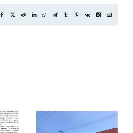
Facebook
X
Reddit
LinkedIn
WhatsApp
Telegram
Tumblr
Pinterest
Vk
Xing
E-
mail
opeças –