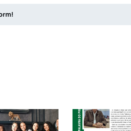
form!
ACE Diadema e
Prefeitura reforçam
Go!Mec Aut