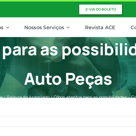
2ª VIA DO BOLETO
ós
Nossos Serviços
Revista ACE
C
 para as possibil
Auto Peças
de
Palavra do Associado
Olhos atentos para as possibilidades – 