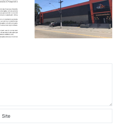
idade e
Casa Rosada –
de no
Tradição desde 1979
o de
eças