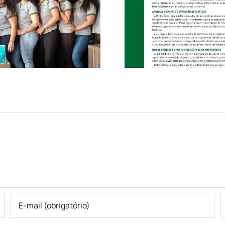
parceria para
Confiabil
impulsionar o
Qualida
comércio e o
Mercad
desenvolvimento da
Autop
cidade