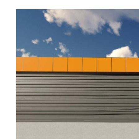
View
Larger
Image