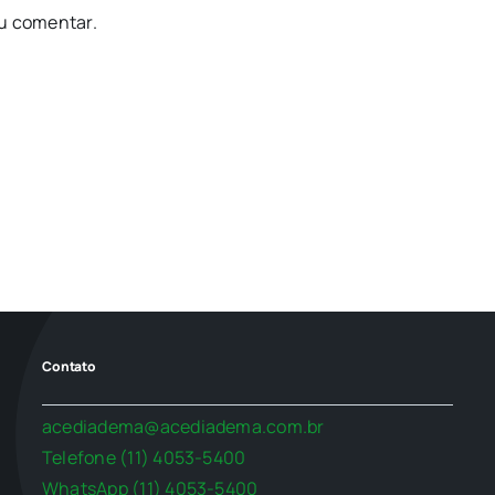
u comentar.
Contato
acediadema@acediadema.com.br
Telefone (11) 4053-5400
WhatsApp (11) 4053-5400