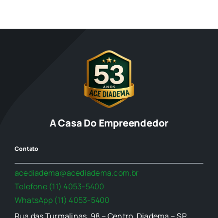
A Casa Do Empreendedor
Contato
acediadema@acediadema.com.br
Telefone (11) 4053-5400
WhatsApp (11) 4053-5400
Rua das Turmalinas, 98 – Centro, Diadema – SP,