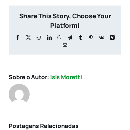
Share This Story, Choose Your
Platform!
Facebook
X
Reddit
LinkedIn
WhatsApp
Telegram
Tumblr
Pinterest
Vk
Xing
E-
mail
Sobre o Autor:
Isis Moretti
ACE
Diadema e
Postagens Relacionadas