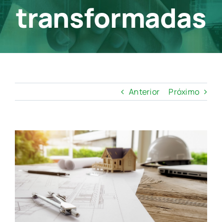
transformadas
Contato
Anterior
Próximo
View
Larger
Image