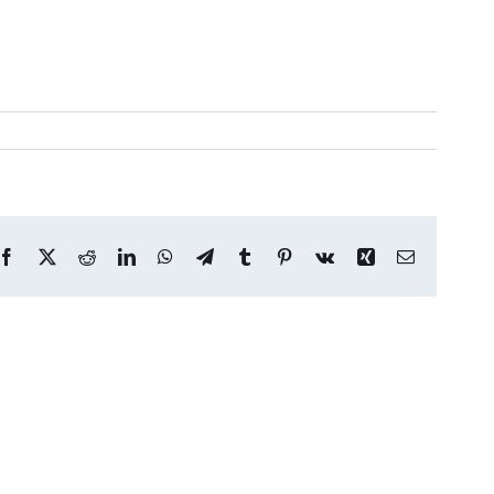
Facebook
X
Reddit
LinkedIn
WhatsApp
Telegram
Tumblr
Pinterest
Vk
Xing
E-
mail