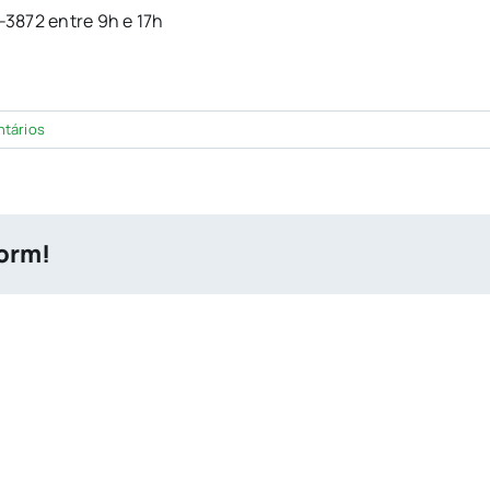
3872 entre 9h e 17h
tários
form!