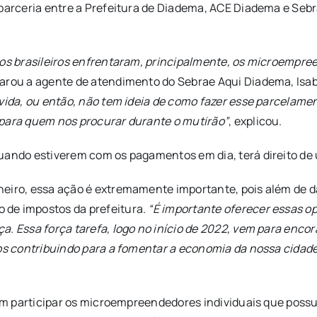
 parceria entre a Prefeitura de Diadema, ACE Diadema e Seb
 os brasileiros enfrentaram, principalmente, os microempre
larou a agente de atendimento do Sebrae Aqui Diadema, Isab
vida, ou então, não tem ideia de como fazer esse parcelame
 para quem nos procurar durante o mutirão”
, explicou.
uando estiverem com os pagamentos em dia, terá direito de u
heiro, essa ação é extremamente importante, pois além de d
 de impostos da prefeitura.
“É importante oferecer essas o
a. Essa força tarefa, logo no início de 2022, vem para enc
os contribuindo para a fomentar a economia da nossa cidad
dem participar os microempreendedores individuais que possu