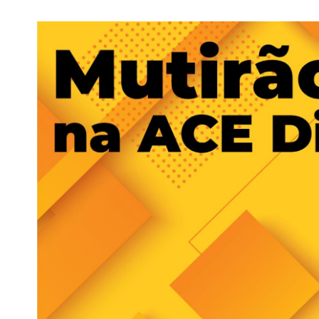
View
Larger
Image