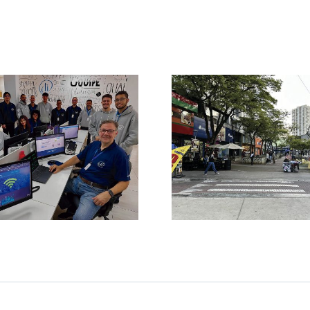
O Papel das
Feirão do
Associações
2025 em D
Comerciais na
Sua Oport
Transformação das
Está A
Cidades