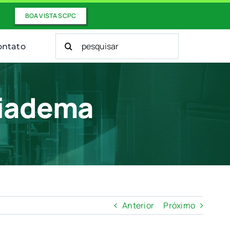
BOA VISTA SCPC
Buscar
ontato
resultados
para:
Diadema
Anterior
Próximo