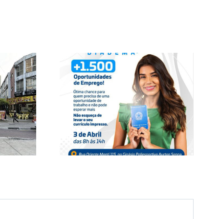
 Emprego
iadema!
Programa BEEM
unidade
qui!