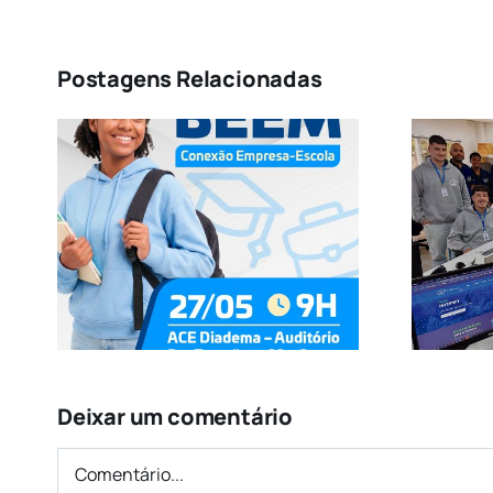
Postagens Relacionadas
CTI: 33 anos de
inovação e
referência em
tecnologia no ABCD
Deixar um comentário
Comentário