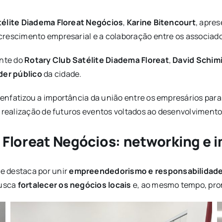
télite Diadema Floreat Negócios
,
Karine Bitencourt
, apre
crescimento empresarial e a colaboração entre os associado
nte do
Rotary Club Satélite Diadema Floreat
,
David Schim
der público
da cidade.
, enfatizou a importância da união entre os empresários par
a realização de futuros eventos voltados ao desenvolvimento
 Floreat Negócios: networking e i
e destaca por unir
empreendedorismo e responsabilidade
busca
fortalecer os negócios locais
e, ao mesmo tempo, pro