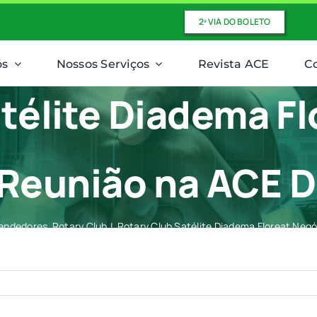
2ª VIA DO BOLETO
ós
Nossos Serviços
Revista ACE
C
télite Diadema F
a Reunião na ACE 
endedores
Rotary Club
Rotary Club Satélite Diadema Floreat Neg