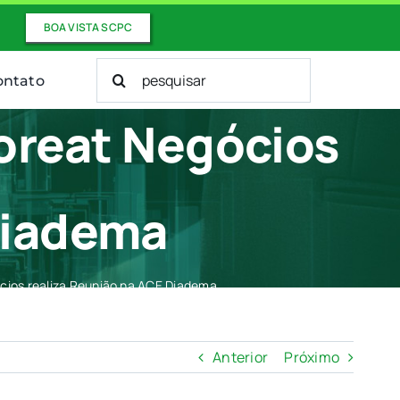
BOA VISTA SCPC
Buscar
ontato
resultados
para:
loreat Negócios
Diadema
ócios realiza Reunião na ACE Diadema
Anterior
Próximo