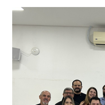
View
Larger
Image