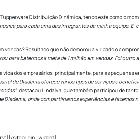
a Tupperware Distribuição Dinâmica, tendo este como o mome
música para cada uma das integrantes da minha equipe. E, 
o em vendas? Resultado que não demorou a vir dado o compr
rou para batermos a meta de 1 milhão em vendas. Foi outro
 vida dos empresários, principalmente, para as pequenas e
rial de Diadema oferece vários tipos de serviços e benefíci
 vendas”
, destacou Lindalva, que também participou de tanto
de Diadema, onde compartilhamos experiências e fazemos n
ry”]
[/siteorigin_widget]