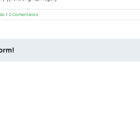
ado
|
0 Comentários
form!