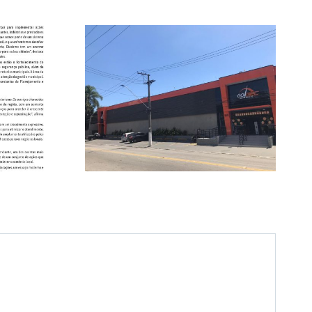
opeças –
idade e
Casa Rosada –
de no
Tradição desde 1979
o de
eças