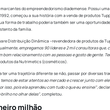
s marcantes do empreendedorismo diademense. Possui uma h
1992, começou a sua história com a venda de produtos Tup
sua forma de trabalho poderia também ser uma oportunidade
stento da família.
rware Distribuição Dinâmica –revendedora de produtos da Tu
tualmente, empregamos 90 líderes e 2 mil consultoras que,
o um bom relacionamento com as pessoas e gosto de gente. Te
produtos da Nutrimetics (cosméticos).
er uma trajetória diferente se não, passar por diversas tr
 temos de estar atentos ao mercado e crescer junto com ele.
r isso, pois ela aprendeu com tudo o que eu ensinei”
, decla
 brilho no olhar delas”
, completou.
meiro milhão