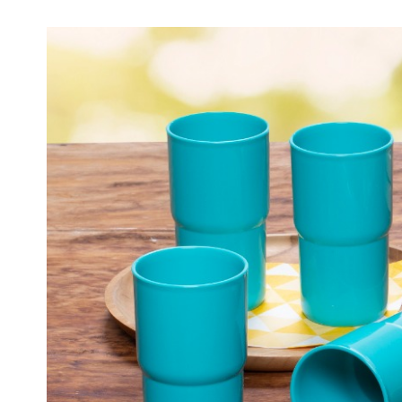
View
Larger
Image