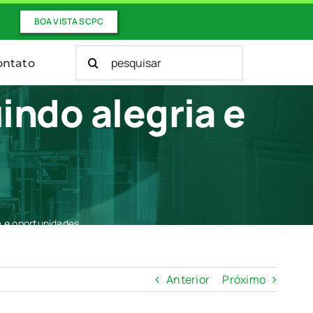
BOA VISTA SCPC
Buscar
ontato
resultados
para:
indo alegria e
ia e oportunidades
Anterior
Próximo