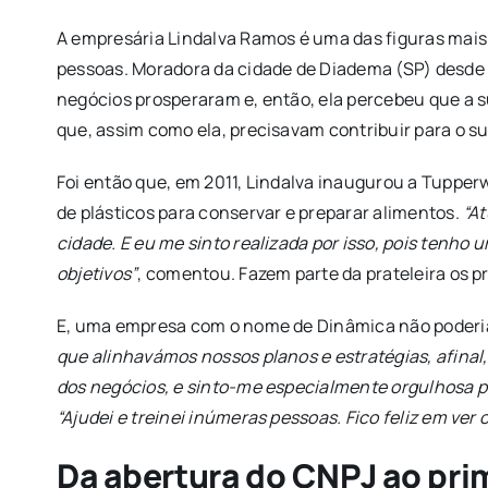
A empresária Lindalva Ramos é uma das figuras mai
pessoas. Moradora da cidade de Diadema (SP) desde 
negócios prosperaram e, então, ela percebeu que a 
que, assim como ela, precisavam contribuir para o su
Foi então que, em 2011, Lindalva inaugurou a Tuppe
de plásticos para conservar e preparar alimentos.
“A
cidade. E eu me sinto realizada por isso, pois tenh
objetivos”
, comentou. Fazem parte da prateleira os 
E, uma empresa com o nome de Dinâmica não poderia t
que alinhavámos nossos planos e estratégias, afinal,
dos negócios, e sinto-me especialmente orgulhosa po
“Ajudei e treinei inúmeras pessoas. Fico feliz em ver o
Da abertura do CNPJ ao pri