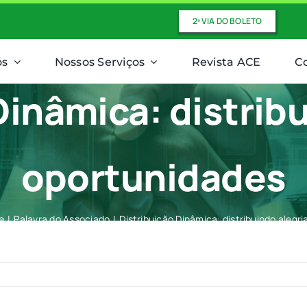
2ª VIA DO BOLETO
ós
Nossos Serviços
Revista ACE
C
Dinâmica: distribu
oportunidades
e
Palavra do Associado
Distribuição Dinâmica: distribuindo alegr