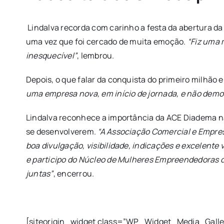
Lindalva recorda com carinho a festa da abertura d
uma vez que foi cercado de muita emoção.
“Fiz uma 
inesquecível”
, lembrou.
Depois, o que falar da conquista do primeiro milhã
uma empresa nova, em início de jornada, e não demo
Lindalva reconhece a importância da ACE Diadema na
se desenvolverem.
“A Associação Comercial e Empresa
boa divulgação, visibilidade, indicações e excelente
e participo do Núcleo de Mulheres Empreendedoras 
juntas”
, encerrou.
[siteorigin_widget class=”WP_Widget_Media_Galle