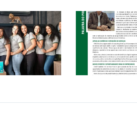
ACE Diadema e
Prefeitura reforçam
Go!Mec Aut
parceria para
Confiabil
impulsionar o
Qualida
comércio e o
Mercad
desenvolvimento da
Autop
cidade