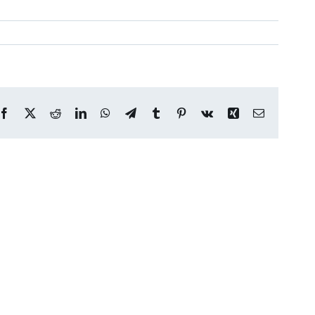
Facebook
X
Reddit
LinkedIn
WhatsApp
Telegram
Tumblr
Pinterest
Vk
Xing
E-
mail