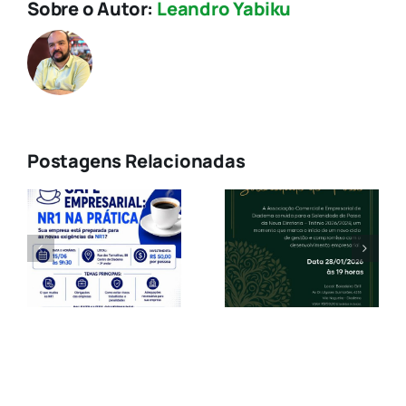
Sobre o Autor:
Leandro Yabiku
Postagens Relacionadas
a
Solenidade
Comunicad
de Posse da
de Preços
a
Nova
JUCESP
Diretoria
2026
?