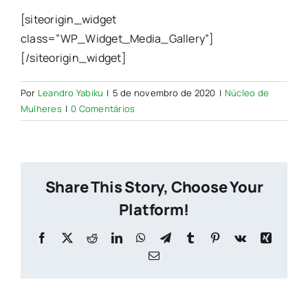
[siteorigin_widget
class=”WP_Widget_Media_Gallery”]
[/siteorigin_widget]
Por
Leandro Yabiku
|
5 de novembro de 2020
|
Núcleo de
Mulheres
|
0 Comentários
Share This Story, Choose Your
Platform!
Facebook
X
Reddit
LinkedIn
WhatsApp
Telegram
Tumblr
Pinterest
Vk
Xing
E-
mail