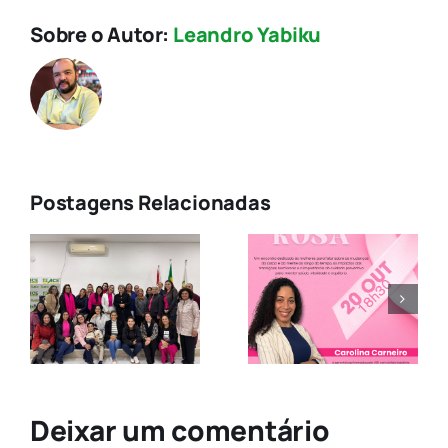
Sobre o Autor:
Leandro Yabiku
Postagens Relacionadas
ACE
Diadema na
Mulheres
Luta pela
empreended
E
Prevenção
unidas pelo
do Câncer
sucesso
de Mama
Deixar um comentário