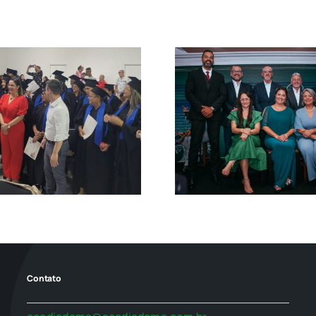
Nova Diretoria da
ACE Diadema é
Solenidade
empossada para o
da Nova D
Triênio 2026–2028
Contato