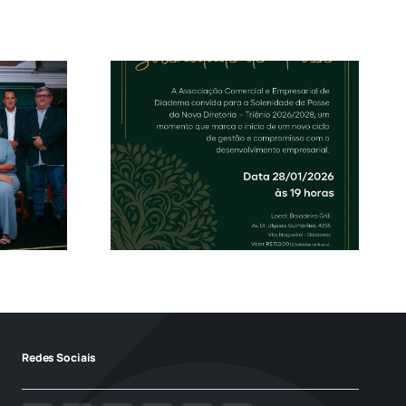
NR1 na Prática: Sua
 de Posse
Empresa Está
iretoria
Preparada para as
Novas Exigências?
Redes Sociais