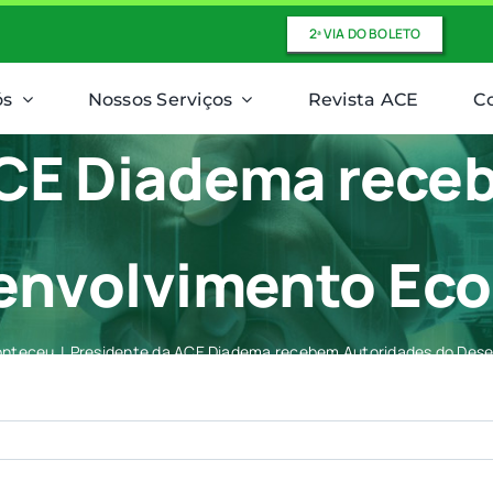
2ª VIA DO BOLETO
ós
Nossos Serviços
Revista ACE
C
ACE Diadema rece
envolvimento Ec
onteceu
Presidente da ACE Diadema recebem Autoridades do Des