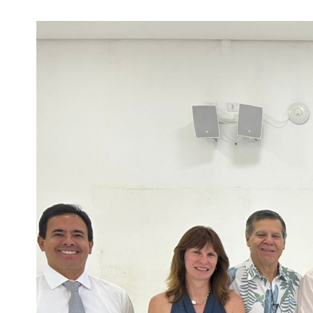
View
Larger
Image