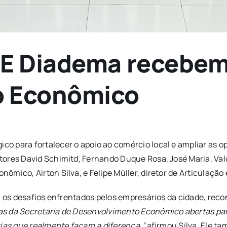
CE Diadema recebem
o Econômico
 para fortalecer o apoio ao comércio local e ampliar as op
ores David Schimitd, Fernando Duque Rosa, José Maria, Vald
ômico, Airton Silva, e Felipe Müller, diretor de Articulaçã
ou os desafios enfrentados pelos empresários da cidade, re
s da Secretaria de Desenvolvimento Econômico abertas par
rias que realmente façam a diferença,”
afirmou Silva. Ele ta