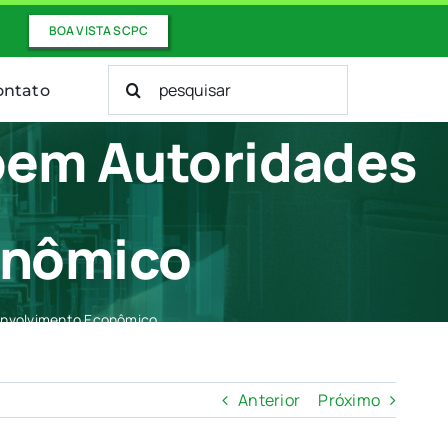
BOA VISTA SCPC
Buscar
ontato
resultados
para:
bem Autoridades
onômico
envolvimento Econômico
Anterior
Próximo