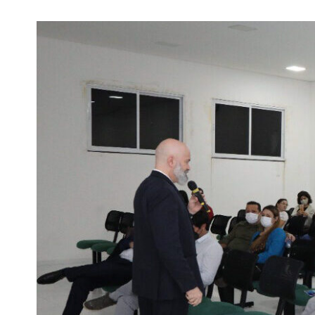
View
Larger
Image