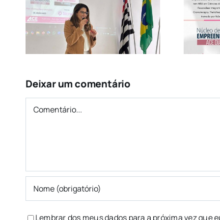
Diadema Promove
s
Autoconhecimento e
sso
Superação
Deixar um comentário
Comentário
Lembrar dos meus dados para a próxima vez que e