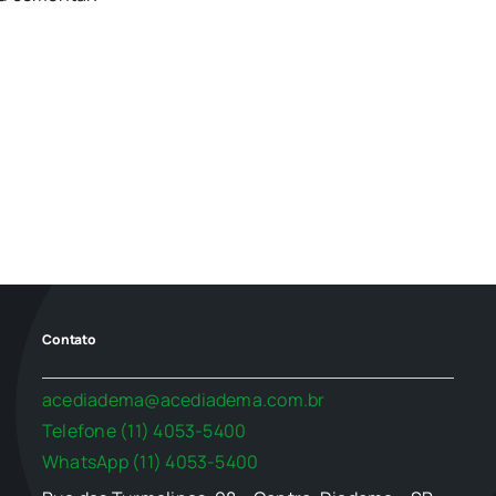
Contato
acediadema@acediadema.com.br
Telefone (11) 4053-5400
WhatsApp (11) 4053-5400