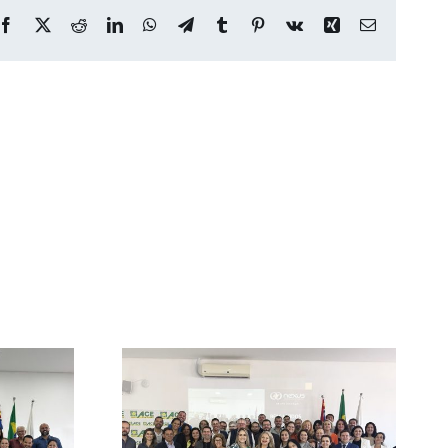
Facebook
X
Reddit
LinkedIn
WhatsApp
Telegram
Tumblr
Pinterest
Vk
Xing
E-
mail
so e
dorismo
Mulheres