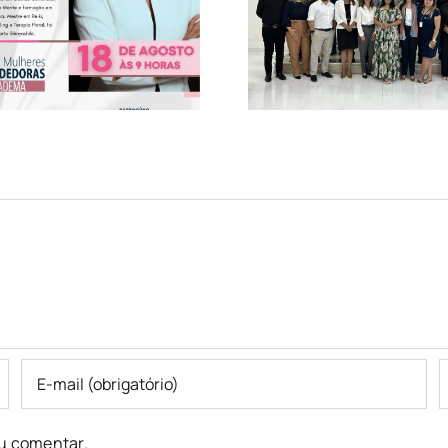
Marca
Negócios realiza
Inaugura
Reunião na ACE
Grupo 
Diadema
Diad
u comentar.