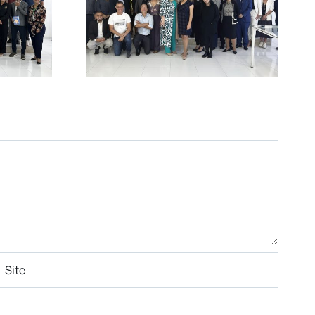
m a
empreendedoras
ção do
unidas pelo sucesso
Nexus
ema