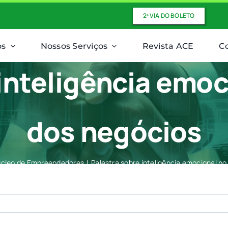
2ª VIA DO BOLETO
ós
Nossos Serviços
Revista ACE
C
 inteligência emo
dos negócios
cleo de Empreendedores
Palestra sobre inteligência emocional n