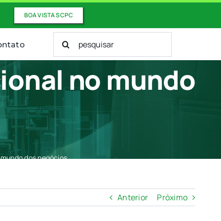
BOA VISTA SCPC
Buscar
ontato
resultados
para:
cional no mundo
o mundo dos negócios
Anterior
Próximo