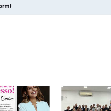
form!
Suces
Rotary Club Satélite
Empreende
Diadema Floreat