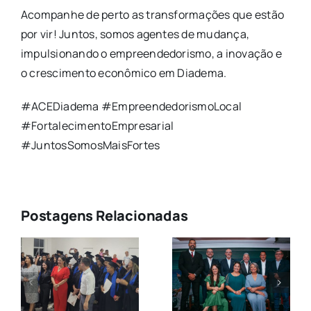
Acompanhe de perto as transformações que estão
por vir! Juntos, somos agentes de mudança,
impulsionando o empreendedorismo, a inovação e
o crescimento econômico em Diadema.
#ACEDiadema #EmpreendedorismoLocal
#FortalecimentoEmpresarial
#JuntosSomosMaisFortes
Postagens Relacionadas
Nova
Diretoria da
a
ACE
Solenidade
e
Diadema é
de Posse da
o
empossada
Nova