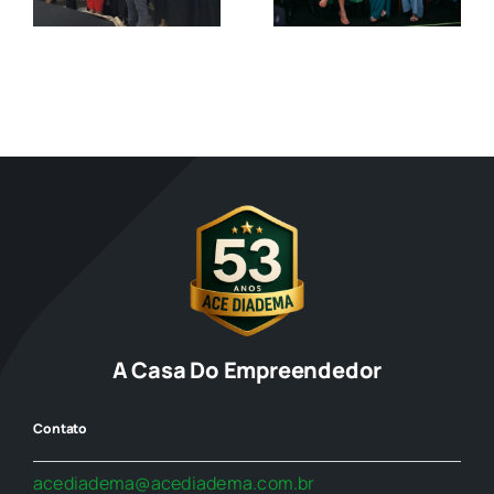
para o
Diretoria
Triênio
2026–2028
A Casa Do Empreendedor
Contato
acediadema@acediadema.com.br