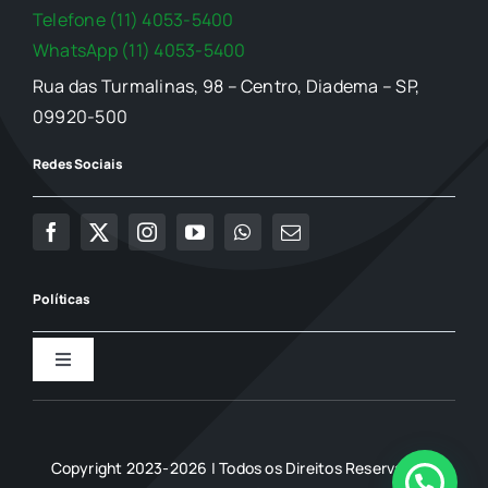
Telefone (11) 4053-5400
WhatsApp (11) 4053-5400
Rua das Turmalinas, 98 – Centro, Diadema – SP,
09920-500
Redes Sociais
Políticas
Toggle
Navigation
Política de Privacidade
Copyright 2023-2026 | Todos os Direitos Reservados |