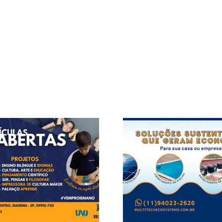
Multitech
Rose Es
Ecosystemshttps