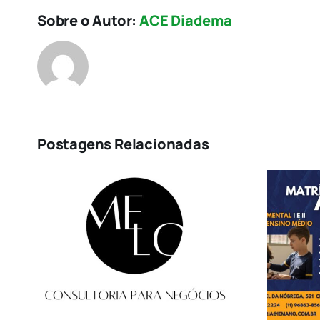
Sobre o Autor:
ACE Diadema
Postagens Relacionadas
a
IEMANO