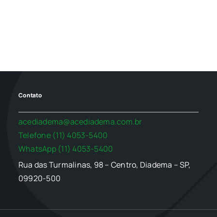
Contato
acediadema@acediadema.com.br
Telefone (11) 4053-5400
WhatsApp (11) 4053-5400
Rua das Turmalinas, 98 – Centro, Diadema – SP,
09920-500