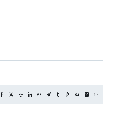
Facebook
X
Reddit
LinkedIn
WhatsApp
Telegram
Tumblr
Pinterest
Vk
Xing
E-
mail