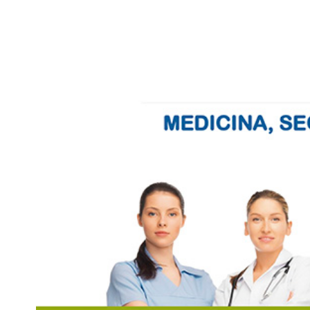
View
Larger
Image