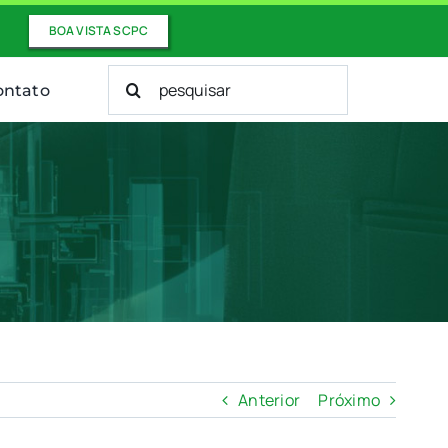
BOA VISTA SCPC
Buscar
ontato
resultados
para:
Anterior
Próximo