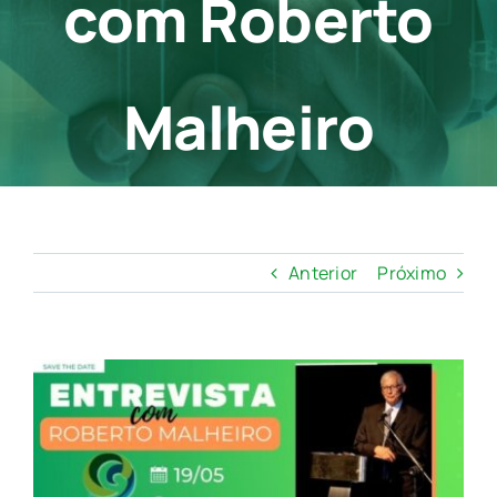
com Roberto
Contato
Malheiro
Anterior
Próximo
View
Larger
Image