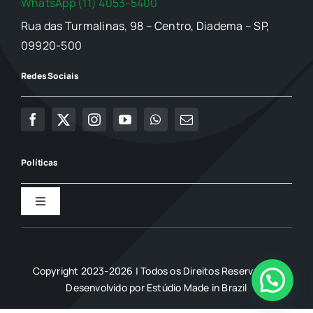
WhatsApp (11) 4053-5400
Rua das Turmalinas, 98 – Centro, Diadema – SP,
09920-500
Redes Sociais
Políticas
Toggle
Navigation
Política de Privacidade
Copyright 2023-2026 | Todos os Direitos Reservados |
Termo de uso
Desenvolvido por
Estúdio Made in Brazil