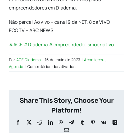
empreendedores em Diadema.
Não perca! Ao vivo – canal 9 da NET, 8 da VIVO
ECOTV – ABC NEWS.
#ACE
#Diadema
#empreendedorismocriativo
Por
ACE Diadema
|
16 de maio de 2023
|
Aconteceu
,
em
Agenda
|
Comentários desativados
Entrevista
com
Roberto
Malheiro
Share This Story, Choose Your
Platform!
Facebook
X
Reddit
LinkedIn
WhatsApp
Telegram
Tumblr
Pinterest
Vk
Xing
E-