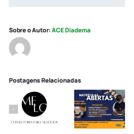
mail
Sobre o Autor:
ACE Diadema
Postagens Relacionadas
a
Multitech
IEMANO
Ecosystems