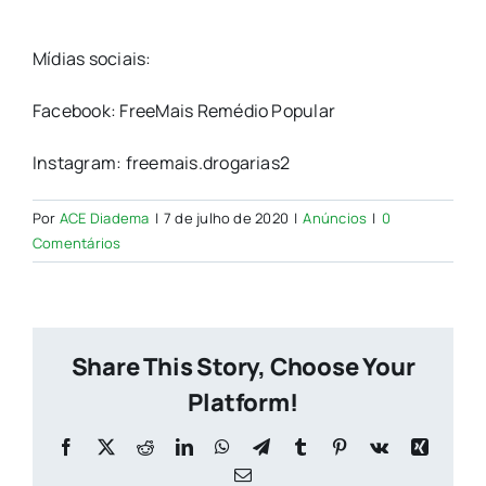
Mídias sociais:
Facebook: FreeMais Remédio Popular
Instagram: freemais.drogarias2
Por
ACE Diadema
|
7 de julho de 2020
|
Anúncios
|
0
Comentários
Share This Story, Choose Your
Platform!
Facebook
X
Reddit
LinkedIn
WhatsApp
Telegram
Tumblr
Pinterest
Vk
Xing
E-