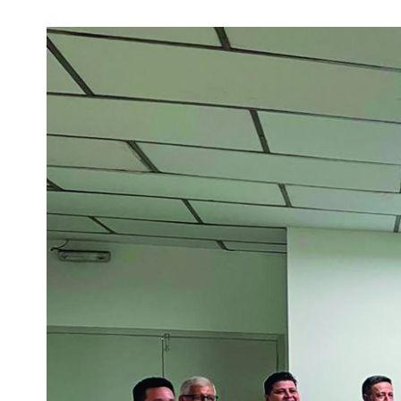
View
Larger
Image