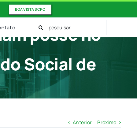
BOA VISTA SCPC
Buscar
mam posse no
ontato
resultados
para:
do Social de
 Fundo Social de Solidariedade
Anterior
Próximo