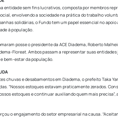
DE
ma entidade sem fins lucrativos, composta por membros rep
cial, envolvendo a sociedade na prática do trabalho volunt
anhas solidárias, o Fundo tem um papel essencial no apoio à
dade à população.
omaram posse o presidente da ACE Diadema, Roberto Malheir
dema-Floreat. Ambos passam a representar suas entidades 
o e bem-estar da população.
JUDA
rtes chuvas e desabamentos em Diadema, o prefeito Taka Ya
gidas. “Nossos estoques estavam praticamente zerados. Con
ossos estoques e continuar auxiliando quem mais precisa”, 
orçou o engajamento do setor empresarial na causa. “Aceit