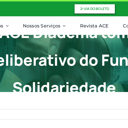
2ª VIA DO BOLETO
a ACE Diadema to
ós
Nossos Serviços
Revista ACE
C
liberativo do Fun
Solidariedade
Diretores da ACE Diadema tomam posse no Conselho Deliberativo do