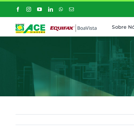
Ir
para
o
Sobre N
conteúdo