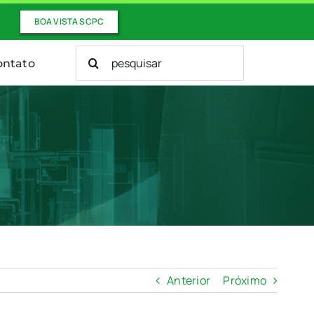
BOA VISTA SCPC
Buscar
ontato
resultados
para:
Anterior
Próximo