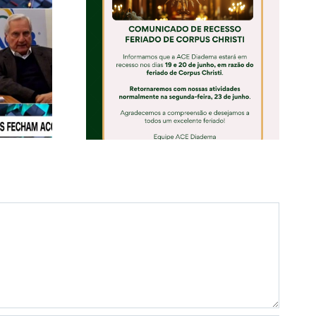
e Corpus
Comércio deve
nformativo
deixar de faturar R$
ante
17 bilhões em 2026