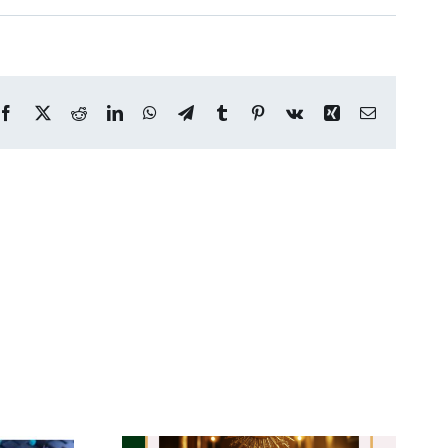
Facebook
X
Reddit
LinkedIn
WhatsApp
Telegram
Tumblr
Pinterest
Vk
Xing
E-
mail