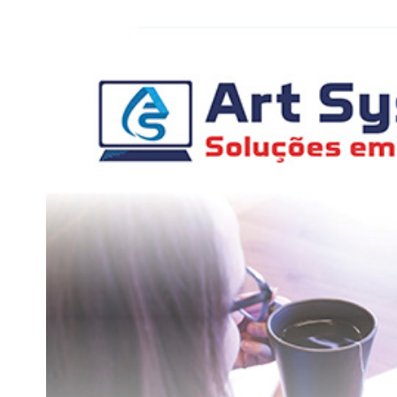
View
Larger
Image