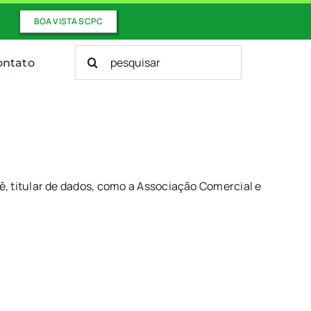
BOA VISTA SCPC
Buscar
ontato
resultados
para:
cê, titular de dados, como a Associação Comercial e