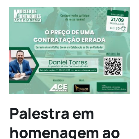
Contato
View
Larger
Image
Palestra em
homenagem ao